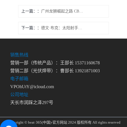
上一篇：
广州龙狮崛起之路 CBA球队如何实现华丽转型与飞跃
下一篇：
德文·布克：太阳射手如何统治赛场三分球的绝对主宰
销售热线
营销一部（传统产品）：王部长 15371160678
营销二部（光伏焊带）：曹部长 13921871003
电子邮箱
VPOhUtY@icloud.com
公司地址
天长市润踩之泽297号
Copyright © beat·365(中国)-官方网站 2024 版权所有 All rights reserved