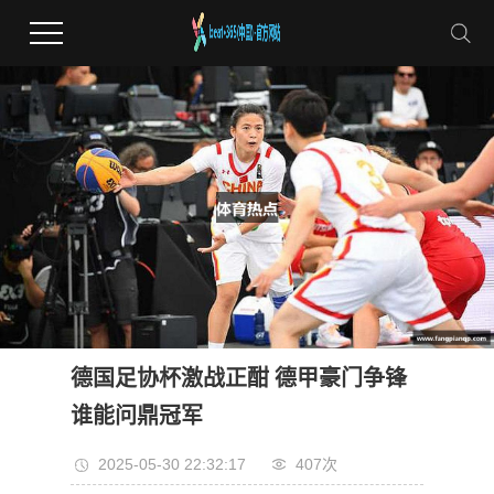
德国足协杯激战正酣 德甲豪门争锋
谁能问鼎冠军
2025-05-30 22:32:17
407次