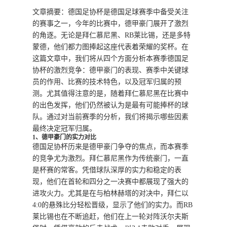
文章摘要：德国足协杯是德国足球赛季中备受关注
的赛事之一，今年的比赛中，德甲豪门展开了激烈
的角逐。无论是拜仁慕尼黑、RB莱比锡，还是多特
蒙德，他们都力图捧起这座代表着荣耀的奖杯。在
这篇文章中，我们将从四个方面分析本赛季德国足
协杯的激烈竞争：德甲豪门的表现、赛季中关键球
员的作用、比赛的技术特色，以及冠军归属的预
测。尤其值得注意的是，随着拜仁慕尼黑在比赛中
的出色发挥，他们仍然被认为是最有可能捧杯的球
队。通过对当前赛季的分析，我们将揭示哪些因素
最终决定冠军归属。
1、德甲豪门的实力对比
德国足协杯历来是德甲豪门争夺的焦点，而本赛季
的竞争尤为激烈。拜仁慕尼黑作为传统豪门，一直
是杯赛的常客。凭借球队深厚的实力和稳定的表
现，他们在首轮和四分之一决赛中都展现了强大的
进攻火力。尤其是在与柏林赫塔的对决中，拜仁以
4:0的悬殊比分轻松晋级，显示了他们的实力。而RB
莱比锡也在不断追赶，他们在上一轮对阵沃尔夫斯