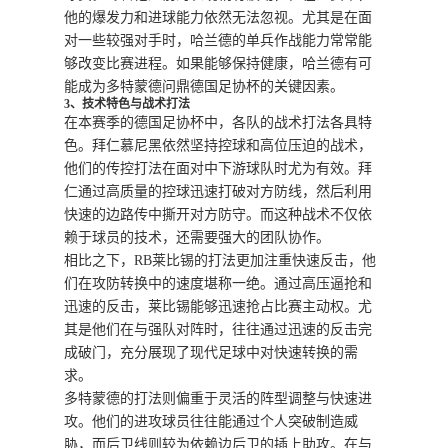
他的爆发力和进球能力依然无法忽视。尤其是在面
对一些较强对手时，哈兰德的单兵作战能力常常能
够改变比赛进程。如果能够保持健康，哈兰德有可
能成为多特蒙德问鼎德国足协杯的关键因素。
3、技术特色与战术打法
在本赛季的德国足协杯中，各队的战术打法各具特
色。拜仁慕尼黑依然坚持控球和高位压迫的战术，
他们的传控打法在面对中下游球队时尤为有效。拜
仁通过高质量的控球迅速打破对方防线，然后利用
快速的边路传中撕开对方防守。而这种战术不仅依
赖于球员的技术，还需要强大的团队协作。
相比之下，RB莱比锡的打法更加注重快速反击，他
们在攻防转换中的速度堪称一绝。通过高压逼抢和
迅速的反击，莱比锡能够迅速抢占比赛主动权。尤
其是他们在与强队对阵时，往往通过迅速的反击完
成破门，充分展现了现代足球中对快速转换的需
求。
多特蒙德的打法则偏重于灵活的阵型调整与快速进
攻。他们的进攻球员往往能通过个人突破制造威
胁，而后卫线则较为依赖边后卫的插上助攻。在与