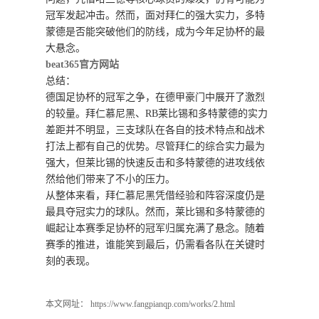
冠军发起冲击。然而，面对拜仁的强大实力，多特
蒙德是否能突破他们的防线，成为今年足协杯的最
大悬念。
beat365官方网站
总结：
德国足协杯的冠军之争，在德甲豪门中展开了激烈
的较量。拜仁慕尼黑、RB莱比锡和多特蒙德的实力
差距并不明显，三支球队在各自的技术特点和战术
打法上都有自己的优势。尽管拜仁的综合实力最为
强大，但莱比锡的快速反击和多特蒙德的进攻线依
然给他们带来了不小的压力。
从整体来看，拜仁慕尼黑凭借经验和阵容深度仍是
最具夺冠实力的球队。然而，莱比锡和多特蒙德的
崛起让本赛季足协杯的冠军归属充满了悬念。随着
赛季的推进，谁能笑到最后，仍需看各队在关键时
刻的表现。
本文网址： https://www.fangpianqp.com/works/2.html