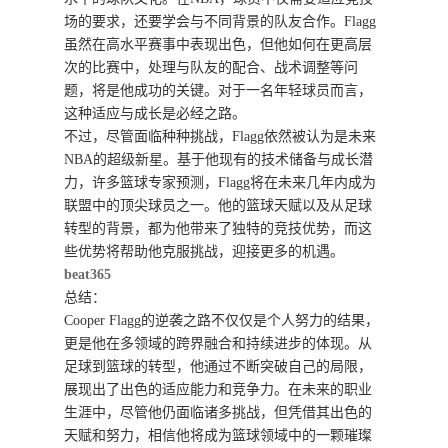
场的要求，还要学会与不同背景的队友合作。Flagg
虽然在高水平赛事中表现出色，但他如何在更高层
次的比赛中，处理与队友的配合、战术调整等问
题，将是他成功的关键。对于一名年轻球员而言，
这种适应与成长是必经之路。
不过，尽管面临种种挑战，Flagg依然被认为是未来
NBA的超级新星。基于他现有的技术储备与成长潜
力，许多篮球专家预测，Flagg将在未来几年内成为
联盟中的顶尖球员之一。他的篮球天赋以及从足球
转型的背景，都为他带来了独特的竞技优势，而这
些优势将帮助他克服挑战，迎接更多的机遇。
beat365
总结：
Cooper Flagg的逆袭之路不仅仅是个人努力的结果，
更是他在多领域的跨界融合和持续进步的体现。从
足球到篮球的转型，他通过不断突破自己的局限，
展现出了出色的适应能力和竞争力。在未来的职业
生涯中，尽管他仍面临诸多挑战，但凭借其出色的
天赋和努力，相信他将成为篮球领域中的一颗璀璨