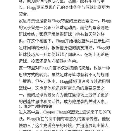
球，成为队伍的核心力量。然而，随着年龄的增
长，Flagg逐渐发现自己的身体条件与篮球比赛更为
契合。
家庭背景也是影响Flagg转型的重要因素之一。Flagg
的父亲曾是一名职业篮球运动员，而他的母亲则是
篮球教练，家庭环境使得篮球与他有着天然的联
系。在这个氛围下，Flagg开始接触篮球并显示出与
足球同样的天赋。根据他身边的朋友描述，Flagg的
篮球技巧从一开始便超越了同龄人，在场上无论是
运球、投篮还是防守都游刃有余。
这一转型对Flagg而言不仅是技能的跨越，也是一种
思维方式的转变。虽然足球与篮球有着不同的规则
与策略，但在训练中，Flagg能够迅速吸收并运用到
篮球中，这也是他能迅速崭露头角的重要原因之
一。他的足球背景反而为他在篮球场上提供了更多
的创造性思维和灵活性，成为他逆袭的关键因素。
2、青少年时期的突破
进入高中后，Cooper Flagg的篮球生涯迎来了质的飞
跃。Flagg所在的高中拥有着悠久的篮球传统，他很
快融入了这个充满竞争的环境，并迅速展现出惊人