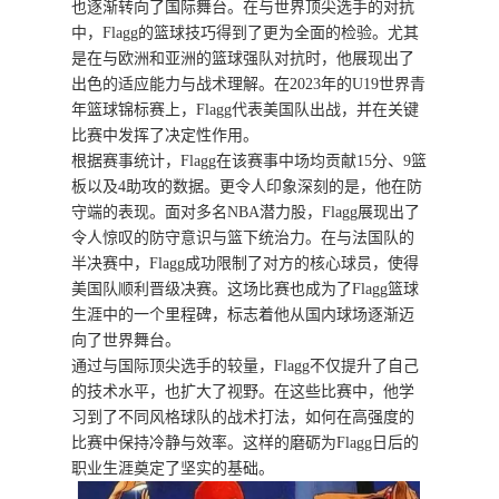
也逐渐转向了国际舞台。在与世界顶尖选手的对抗
中，Flagg的篮球技巧得到了更为全面的检验。尤其
是在与欧洲和亚洲的篮球强队对抗时，他展现出了
出色的适应能力与战术理解。在2023年的U19世界青
年篮球锦标赛上，Flagg代表美国队出战，并在关键
比赛中发挥了决定性作用。
根据赛事统计，Flagg在该赛事中场均贡献15分、9篮
板以及4助攻的数据。更令人印象深刻的是，他在防
守端的表现。面对多名NBA潜力股，Flagg展现出了
令人惊叹的防守意识与篮下统治力。在与法国队的
半决赛中，Flagg成功限制了对方的核心球员，使得
美国队顺利晋级决赛。这场比赛也成为了Flagg篮球
生涯中的一个里程碑，标志着他从国内球场逐渐迈
向了世界舞台。
通过与国际顶尖选手的较量，Flagg不仅提升了自己
的技术水平，也扩大了视野。在这些比赛中，他学
习到了不同风格球队的战术打法，如何在高强度的
比赛中保持冷静与效率。这样的磨砺为Flagg日后的
职业生涯奠定了坚实的基础。