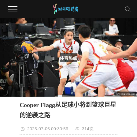
Cooper Flagg从足球小将到篮球巨星
的逆袭之路
2025-07-06 00:30:56
314次