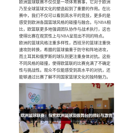
欧洲篮球联赛不仅仅是一项体育赛事，它对于欧洲
乃至全球篮球文化的塑造起到了重要的作用。在比
赛中，我们不仅可以看到高水平的竞技，更多的是
感受到欧洲各国篮球风格的碰撞与融合。与NBA相
比，欧篮联更多地强调团队协作与战术执行，这也
使得比赛在观赏性上与NBA呈现出不同的特点。
欧洲的篮球风格注重多样性，西班牙的篮球注重快
速攻防转换，希腊的篮球偏重于防守和阵地进攻，
而土耳其和俄罗斯的球队则更注重身体对抗。这些
不同风格的碰撞，使得欧篮联的比赛充满了不确定
性与挑战性。观众不仅能感受到高水平的对抗，还
能够通过比赛了解不同国家篮球文化的独特魅力。