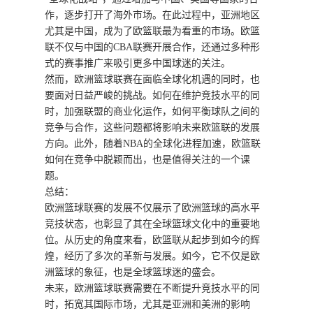
作，逐步打开了海外市场。在此过程中，亚洲地区
尤其是中国，成为了欧篮联最为看重的市场。欧篮
联不仅与中国的CBA联赛开展合作，还通过多种形
式的赛事推广来吸引更多中国球迷的关注。
然而，欧洲篮球联赛在面临全球化机遇的同时，也
要面对日益严峻的挑战。如何在维护竞技水平的同
时，加强联盟的商业化运作，如何平衡球队之间的
竞争与合作，这些问题都将影响未来欧篮联的发展
方向。此外，随着NBA的全球化进程加速，欧篮联
如何在竞争中脱颖而出，也是值得关注的一个课
题。
总结：
欧洲篮球联赛的发展不仅展示了欧洲篮球的高水平
竞技状态，也彰显了其在全球篮球文化中的重要地
位。从历史的角度来看，欧篮联从起步到如今的辉
煌，经历了多次的革新与发展。如今，它不仅是欧
洲篮球的象征，也是全球篮球迷的盛会。
未来，欧洲篮球联赛需要在不断提升竞技水平的同
时，拓宽其国际市场，尤其是亚洲和美洲的影响