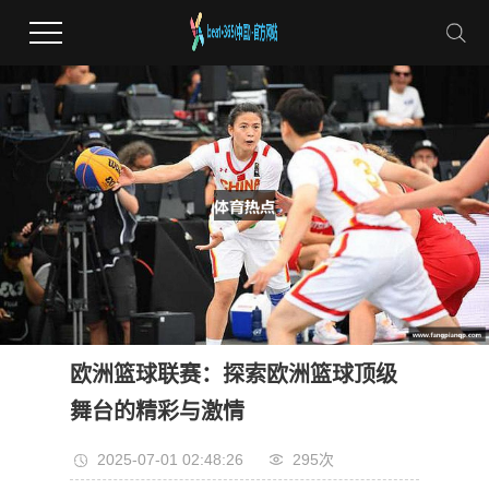
欧洲篮球联赛：探索欧洲篮球顶级
舞台的精彩与激情
2025-07-01 02:48:26
295次