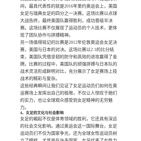
间，最具代表性的就是2016年里约奥运会上，美国
女足与瑞典女足的四分之一决赛。这场比赛以点球
大战告终，最终美国队赢得胜利，成功晋级半决
赛。这场比赛不仅展现了运动员的个人技术，更体
现了团队协作与拼搏精神。
另一场值得铭记的比赛是2012年伦敦奥运会女足决
赛，美国与日本的对决。这场比赛以2:1的比分结
束，美国队凭借坚韧的防守和高效的进攻赢得了金
牌。比赛的过程中，美国队的顽强拼搏与日本队的
战术灵活形成鲜明对比，充分展示了女足赛场上技
战术的精彩与复杂。
这些经典瞬间让我们见证了女足运动员们如何在奥
运赛场上发挥出自己的极限，不仅让人惊叹于她们
的实力，也让全球观众感受到女足精神的无穷魅
力。
4、女足的文化与社会影响
女足的崛起不仅是体育领域的胜利，它还具有深远
的社会文化影响。通过奥运会这一国际舞台，女足
运动员们不仅为国家争光，还为全球女性运动员树
立了榜样。尤其是在许多国家，女足代表了女性力