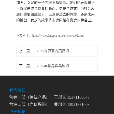
加强，女足的竞争力将不断提高。她们的表现将不
再仅仅是体育赛事的亮点，更是全球文化与社会发
展的重要组成部分。无论是过去的辉煌，还是未来
的挑战，女足的故事将永远闪耀在奥运的舞台上。
本文网址： https://www.fangpianqp.com/news/62.html
上一篇：
2025世界室内田径锦标赛精彩预告：谁将书写历史新篇章
下一篇：
2025年世界乒乓球锦标赛：全球顶级选手争夺乒坛荣耀
销售热线
营销一部（传统产品）：王部长 15371160678
营销二部（光伏焊带）：曹部长 13921871003
电子邮箱