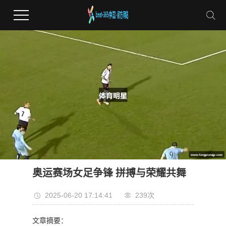
奥运赛场女足争锋 拼搏与荣耀共舞
2025-06-20 17:14:41
239次
文章摘要：