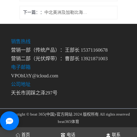
下一篇：
中北美洲及加勒比海金杯赛：足球盛宴
销售热线
营销一部（传统产品）：王部长 15371160678
营销二部（光伏焊带）：曹部长 13921871003
电子邮箱
VPOhUtY@icloud.com
公司地址
天长市润踩之泽297号
Copyright © beat·365(中国)-官方网站 2024 版权所有 All rights reserved
beat365体育
首页
电话
联系