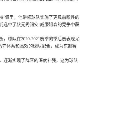
特·佩里，他带领球队实施了更具前瞻性的
们选中了状元秀锡安·威廉姆森的竞争中获
队在2020-2021赛季的季后赛表现尤
防守体系和高效的球队配合，成为东部赛
，逐渐实现了阵容的深度补强，这为球队