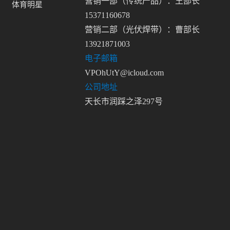
营销一部（传统产品）：王部长
体育明星
15371160678
营销二部（光伏焊带）：曹部长
13921871003
电子邮箱
VPOhUtY@icloud.com
公司地址
天长市润踩之泽297号