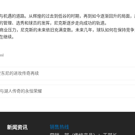
与机遇的道路。从辉煌的过去到低谷的时期，再到如今逐渐回升的局面，
的管理、选秀和球员的发挥，尼克斯逐步走向成功的轨道。
的商业压力，尼克斯的未来依旧充满变数。未来几年，球队如何在保持竞
在继续。
ml
安东尼的进攻传奇再续
神与湖人传奇的永恒荣耀
销售热线
新闻资讯