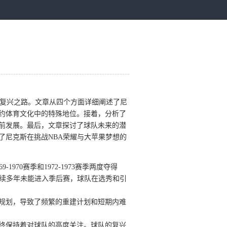
的复兴之路。文章从四个方面详细阐述了尼
约体育文化中的特殊地位。接着，分析了
前发展。最后，文章探讨了球队未来的潜
了尼克斯在挑战NBA荣耀与大苹果梦想的
70赛季和1972-1973赛季两度夺得
连续多年未能进入季后赛，球队在选秀和引
规划，导致了频繁的重建计划和短期内难
终保持着对球队的高度关注。球队的复兴