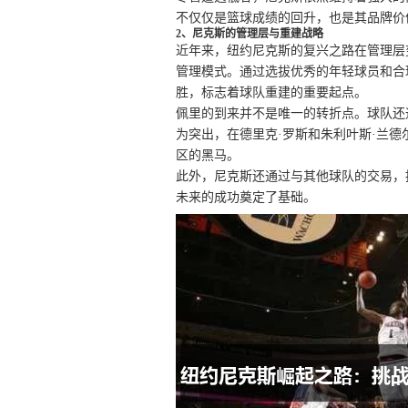
不仅仅是篮球成绩的回升，也是其品牌价
2、尼克斯的管理层与重建战略
近年来，纽约尼克斯的复兴之路在管理层
管理模式。通过选拔优秀的年轻球员和合
胜，标志着球队重建的重要起点。
佩里的到来并不是唯一的转折点。球队还通
为突出，在德里克·罗斯和朱利叶斯·兰
区的黑马。
此外，尼克斯还通过与其他球队的交易，
未来的成功奠定了基础。