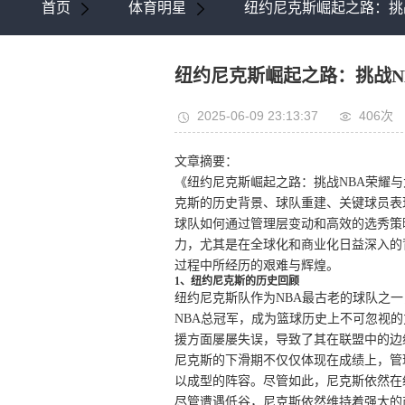
首页
体育明星
纽约尼克斯崛起之路：挑
纽约尼克斯崛起之路：挑战N
2025-06-09 23:13:37
406次
文章摘要：
《纽约尼克斯崛起之路：挑战NBA荣耀
克斯的历史背景、球队重建、关键球员表
球队如何通过管理层变动和高效的选秀策
力，尤其是在全球化和商业化日益深入的
过程中所经历的艰难与辉煌。
1、纽约尼克斯的历史回顾
纽约尼克斯队作为NBA最古老的球队之一，其
NBA总冠军，成为篮球历史上不可忽视的
援方面屡屡失误，导致了其在联盟中的边
尼克斯的下滑期不仅仅体现在成绩上，管
以成型的阵容。尽管如此，尼克斯依然在
尽管遭遇低谷，尼克斯依然维持着强大的