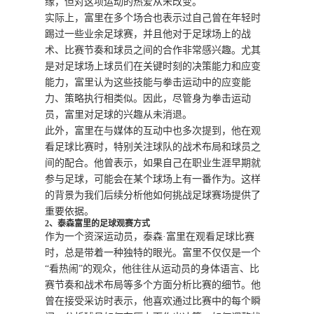
缘，但对这项运动的热爱从未改变。
实际上，富里在多个场合也表示过自己曾在年轻时
踢过一些业余足球赛，并且他对于足球场上的战
术、比赛节奏和球员之间的合作非常感兴趣。尤其
是对足球场上球员们在关键时刻的决策能力和应变
能力，富里认为这些技能与拳击运动中的应变能
力、策略执行相类似。因此，尽管身为拳击运动
员，富里对足球的兴趣从未消退。
此外，富里在与媒体的互动中也多次提到，他在观
看足球比赛时，特别关注球队的战术布局和球员之
间的配合。他曾表示，如果自己在职业生涯早期就
参与足球，可能会在某个球场上有一番作为。这样
的背景为我们后续分析他如何挑战足球赛场提供了
重要依据。
2、泰森富里的足球观赛方式
作为一个资深运动员，泰森·富里在观看足球比赛
时，总是带着一种独特的眼光。富里不仅仅是一个
“看热闹”的观众，他往往从运动员的身体语言、比
赛节奏和战术布局等多个方面分析比赛的细节。他
曾在接受采访时表示，他喜欢通过比赛中的每个瞬