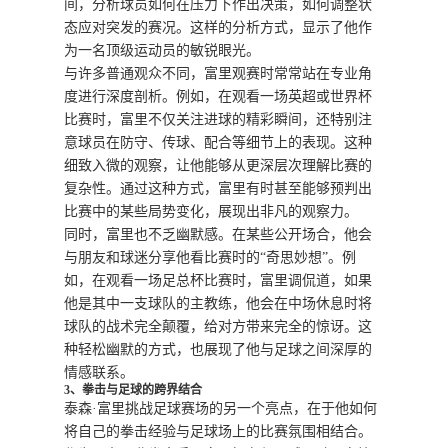
间，分析球员如何在压力下作出决策，如何调整状
态应对突发的赛况。这样的分析方式，显示了他作
为一名顶级运动员的敏锐眼光。
与许多普通观众不同，富里观赛时常常站在专业角
度进行深度剖析。例如，在观看一场英超或世界杯
比赛时，富里不仅关注进球的精彩瞬间，还特别注
意球员在防守、传球、配合等细节上的表现。这种
细致入微的观察，让他能够从更深层次理解比赛的
复杂性。通过这种方式，富里有时甚至能够预判出
比赛中的某些局势变化，展现出非凡的观察力。
同时，富里也不乏幽默感。在某些公开场合，他会
与朋友和球迷分享他看比赛时的“奇思妙想”。例
如，在观看一场足总杯比赛时，富里调侃道，如果
他是其中一支球队的主教练，他会在中场休息时将
球队的战术完全颠覆，给对方带来完全的惊讶。这
种轻松幽默的方式，也展现了他与足球之间深厚的
情感联系。
3、拳击与足球的跨界结合
泰森·富里挑战足球赛场的另一个亮点，在于他如何
将自己的拳击经验与足球场上的比赛氛围相结合。