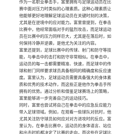
作为一名职业拳击手，富里拥有与足球运动员在比
赛中面对压力时类似的心理素质。这种心理素质让
他能够更好地理解足球运动员在关键时刻的决策，
尤其是在逆境中的应对能力。富里曾提到，在拳击
比赛中，他经常面临对手的猛烈攻击，而足球运动
员在比赛中的压力同样巨大，尤其是在落后时，如
何保持冷静并逆袭，是他尤为关注的内容。
富里还提到，足球比赛中的传球、射门和防守等技
能，与拳击中的击打和防守非常相似。在拳击中，
运动员的每一击都需要精准、快速，而足球中的传
球和射门同样要求球员具备相同的精确度和反应速
度。富里认为，足球运动员需要具备强大的身体素
质和优秀的技术动作，而这些正是他作为拳击手所
拥有的优势。通过分析和借鉴足球赛场上的策略，
富里能够进一步完善自己的运动技巧。
同时，富里也尝试将自己在拳击中的应急反应能力
带入足球领域。例如，在观看一些球队对抗时，他
尤其关注防守球员如何应对对方进攻时的反应。富
里认为，在拳击比赛中，运动员的身体语言、站位
和出击时机都决定了比赛的走向，而这些在足球比