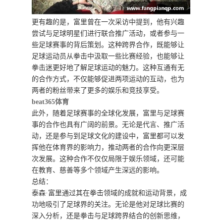
更有趣的是，富里曾在一次采访中提到，他有兴趣
尝试与足球明星们进行联合推广活动，或者参与一
些足球赛事的背后策划。这种跨界合作，既能够让
足球运动员从拳击中汲取一些比赛经验，也能够让
拳击迷更好地了解足球运动的魅力。这种互通有无
的合作方式，不仅能够促进两项运动的互动，也为
两者的粉丝带来了更多的娱乐和竞技享受。
beat365体育
此外，随着足球赛事的全球化发展，富里与足球赛
事的合作也具有广阔的前景。无论是代言、推广活
动，还是参与到足球文化的建设中，富里都可以发
挥他在体育界的影响力，推动两者的合作向更深层
次发展。这种合作不仅仅局限于娱乐领域，还可能
在教育、慈善等多个领域产生深远的影响。
总结：
泰森·富里通过其在拳击领域的成就和运动背景，成
功地吸引了足球界的关注。无论是他对足球比赛的
深入分析，还是拳击与足球跨界结合的创新思维，