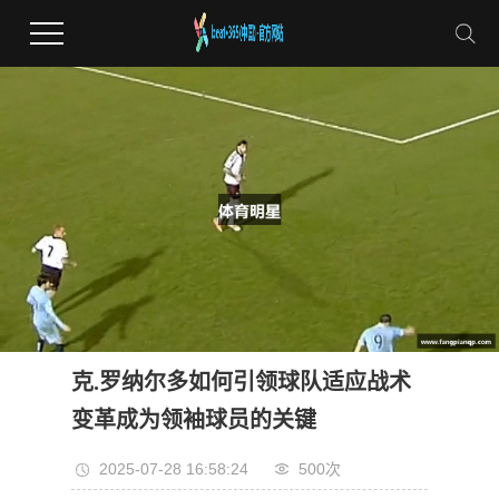
克.罗纳尔多如何引领球队适应战术
变革成为领袖球员的关键
2025-07-28 16:58:24
500次