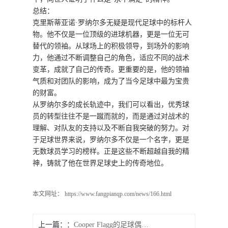
总结：
克里斯蒂亚诺·罗纳尔多无疑是现代足球中的标杆人
物。他不仅是一位顶级的进球机器，更是一位无可
替代的领袖。从球场上的积极领导，到场外的影响
力，他通过不断调整自己的角色，适应不同的战术
变革，成就了自己的传奇。更重要的是，他的领袖
气质和对团队的影响，成为了当今足球中最为宝贵
的财富。
从罗纳尔多的成长轨迹中，我们可以看出，优秀球
员的转型往往不是一蹴而就的，而是通过对战术的
理解、对队友的支持以及不断自我突破的努力。对
于足球世界来说，罗纳尔多不仅是一个名字，更是
无数球员学习的榜样。正是这些不断超越自我的精
神，铸就了他在世界足球史上的传奇地位。
本文网址： https://www.fangpianqp.com/news/166.html
上一篇：
Cooper Flagg的足球偶像故事：如何通过榜样激发无尽动力