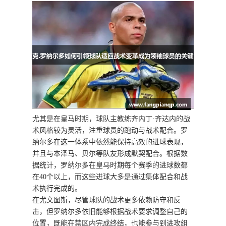
尤其是在皇马时期，球队主教练齐内丁·齐达内的战
术风格较为灵活，注重球员的跑动与战术配合。罗
纳尔多在这一体系中依然能保持高效的进球表现，
并且与本泽马、贝尔等队友形成默契配合。根据数
据统计，罗纳尔多在皇马时期每个赛季的进球数都
在40个以上，而这些进球大多是通过集体配合和战
术执行完成的。
在尤文图斯，尽管球队的战术更多依赖防守和反
击，但罗纳尔多依旧能够根据战术要求调整自己的
位置，既能在禁区内完成终结，也能参与到进攻组