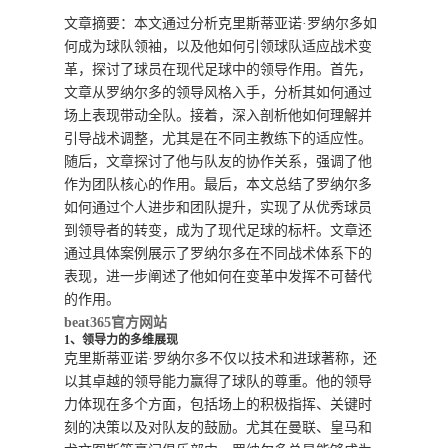
文章摘要：本文通过分析克里斯蒂亚诺·罗纳尔多如
何成为球队领袖，以及他如何引领球队适应战术变
革，探讨了球员在现代足球中的领导作用。首先，
文章从罗纳尔多的领导风格入手，分析其如何通过
场上表现带动全队。接着，深入剖析他如何理解并
引导战术调整，尤其是在不同主教练下的适应性。
随后，文章探讨了他与队友的协作关系，强调了他
作为团队核心的作用。最后，本文总结了罗纳尔多
如何通过个人进步和团队提升，实现了从优秀球员
到领导者的转变，成为了现代足球的标杆。文章还
通过具体案例展示了罗纳尔多在不同战术体系下的
表现，进一步阐述了他如何在变革中发挥不可替代
的作用。
beat365官方网站
1、领导力的多维展现
克里斯蒂亚诺·罗纳尔多不仅以技术和进球著称，还
以其卓越的领导能力赢得了球队的尊重。他的领导
力体现在多个方面，包括场上的积极指挥、关键时
刻的决策以及对队友的鼓励。尤其在曼联、皇马和